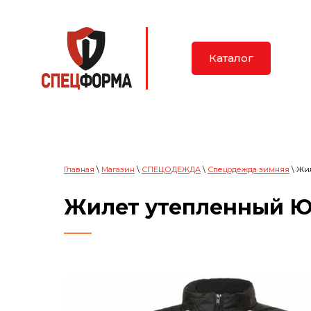
Каталог
Главная
\
Магазин
\
СПЕЦОДЕЖДА
\
Спецодежда зимняя
\ Жи
Жилет утепленный 