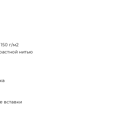
 150 г/м2
растной нитью
ка
е вставки