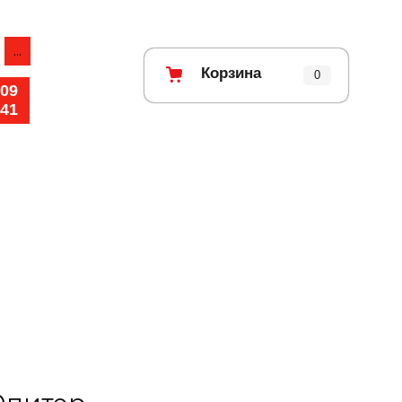
...
Корзина
0
-09
-41